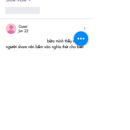
Like
Reply
Guest
Jun 22
https://hitclubhn.com/
 bữa mình thấy mọi 
người share nên bấm vào nghía thử cho biết 
thôi, chứ mình cũng không đăng ký hay chơi gì. 
Lướt qua thấy trang làm kiểu khá dễ đọc, nội 
dung chia thành từng khối nên kéo xuống 
không bị rối mắt. Có đoạn giới thiệu họ hoạt 
động từ 2019, đọc lướt là thấy ngay chứ 
không phải tìm sâu. Mình cũng để ý họ có 
nhắc bảo mật SSL 256-bit, đặt ngay trong 
phần…
Show More
Like
Reply