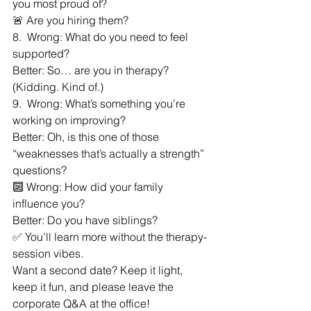
you most proud of?
🚨 Are you hiring them?
8️.  Wrong: What do you need to feel 
supported?
Better: So… are you in therapy? 
(Kidding. Kind of.)
9️.  Wrong: What’s something you’re 
working on improving?
Better: Oh, is this one of those 
“weaknesses that’s actually a strength” 
questions?
🔟 Wrong: How did your family 
influence you?
Better: Do you have siblings?
✅ You’ll learn more without the therapy-
session vibes.
Want a second date? Keep it light, 
keep it fun, and please leave the 
corporate Q&A at the office!