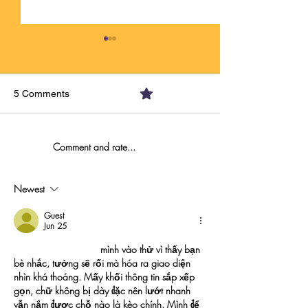
5 Comments
0.0 / 5 (0)
Comment and rate...
How to Win Your Dating
It's Sunday night
Week Before It Even
make this mistak
Begins
Newest
Guest
Jun 25
https://ball88.dev/
 mình vào thử vì thấy bạn 
bè nhắc, tưởng sẽ rối mà hóa ra giao diện 
nhìn khá thoáng. Mấy khối thông tin sắp xếp 
gọn, chữ không bị dày đặc nên lướt nhanh 
vẫn nắm được chỗ nào là kèo chính. Mình để 