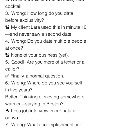
cocktail.
3️.  Wrong: How long do you date 
before exclusivity?
🚨 My client Lara used this in minute 10
—and never saw a second date.
4️.  Wrong: Do you date multiple people 
at once?
🚨 None of your business (yet).
5️.  Good!: Are you more of a texter or a 
caller?
✅ Finally, a normal question.
6️.  Wrong: Where do you see yourself 
in five years?
Better: Thinking of moving somewhere 
warmer—staying in Boston?
🚨 Less job interview, more natural 
convo.
7️.  Wrong: What accomplishment are 