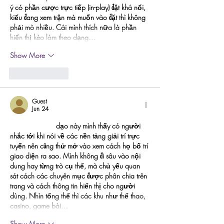
ý có phần cược trực tiếp (in-play) đặt khá nổi, 
kiểu đang xem trận mà muốn vào đặt thì không 
phải mò nhiều. Cái mình thích nữa là phần 
hiển thị kèo làm theo dạng…
Show More
Like
Reply
Guest
Jun 24
thapcamtv.fund
 dạo này mình thấy có người 
nhắc tới khi nói về các nền tảng giải trí trực 
tuyến nên cũng thử mở vào xem cách họ bố trí 
giao diện ra sao. Mình không đi sâu vào nội 
dung hay từng trò cụ thể, mà chủ yếu quan 
sát cách các chuyên mục được phân chia trên 
trang và cách thông tin hiển thị cho người 
dùng. Nhìn tổng thể thì các khu như thể thao, 
casino, game bài…
Show More