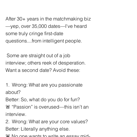
After 30+ years in the matchmaking biz
—yep, over 35,000 dates—I've heard 
some truly cringe first-date 
questions....from intelligent people.
 Some are straight out of a job 
interview; others reek of desperation. 
Want a second date? Avoid these:
1️.  Wrong: What are you passionate 
about?
Better: So, what do you do for fun?
🚨 “Passion” is overused—this isn’t an 
interview.
2️.  Wrong: What are your core values?
Better: Literally anything else.
🚨 No one wants to write an essay mid-