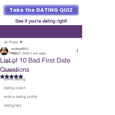
Take the DATING QUIZ
See if you're dating right!
Post
All Posts
andrea6822
All Posts
Feb 27, 2025
1 min read
List of 10 Bad First Date
dating
Questions
romance
Rated NaN out of 5 stars.
online dating
dating coach
write a dating profile
dating tips